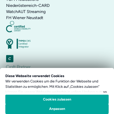
Niederösterreich-CARD
WatchAUT Streaming
FH Wiener Neustadt
Diese Webseite verwendet Cookies
Wir verwenden Cookies um die Funktion der Webseite und
Statistiken zu ermöglichen. Mit Klick auf „Cookies zulassen“
können Sie unsere Webseite weiterhin in vollem Umfang nutzen.
Impressum
Weitere Details betreffend Cookies und einer möglichen
Datenschutz
Cookies zulassen
späteren Deaktivierung finden Sie in unserer
AGB
Datenschutzerklärung
.
Anpassen