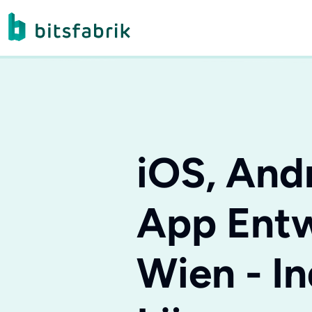
iOS, And
App Entw
Wien - In