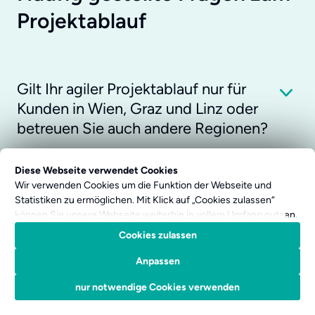
Projektablauf
Gilt Ihr agiler Projektablauf nur für
Kunden in Wien, Graz und Linz oder
betreuen Sie auch andere Regionen?
Diese Webseite verwendet Cookies
Was bedeutet agile
Wir verwenden Cookies um die Funktion der Webseite und
Softwareentwicklung und wie setzen
Statistiken zu ermöglichen. Mit Klick auf „Cookies zulassen“
können Sie unsere Webseite weiterhin in vollem Umfang nutzen.
Sie sie um?
Weitere Details betreffend Cookies und einer möglichen
Cookies zulassen
späteren Deaktivierung finden Sie in unserer
Datenschutzerklärung
.
Anpassen
Wie sieht ein typischer Scrum
nur notwendige Cookies verwenden
Projektablauf bei bitsfabrik aus?